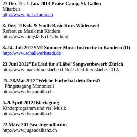
27.Dez 12 - 1 Jan. 2013 Praise Camp, St. Gallen
Mitarbeit
http://www.praisecamp.ch
8. Dez, 12Kids & Youth Basic Kurs Wädenswil
Referat zu Musik mit Kindern
http://www.kingskids.ch/schulung
8.-14. Juli 2012SMI Summer Music Instructiv in Kandern (D)
http://www.schallwerkstadt.de
23.Juni 2012"Es Lied für s'Läbe"Songwettbewerb Zürich
http://www.marschfuerslaebe.ch/de/es-lied-fuer-slaebe-2012/
25.-28.Mai 2012"Welche Farbe hat dein Durst?
"Pfingsttagung Montmirail
http://www.doncamillo.ch
5.-9.April 2012Ostertagung
Kinderprogramm und viel Musik
http://www.doncamillo.ch
22.März 2012sea Jugendforum
http://www.jugendallianz.ch