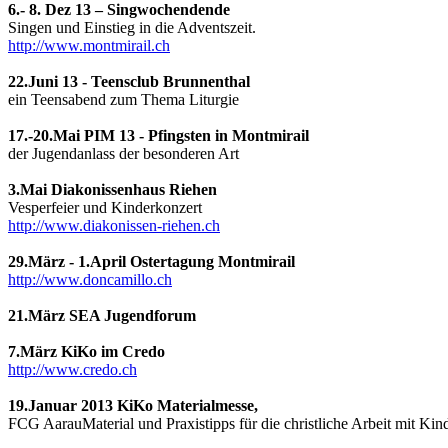
6.- 8. Dez 13 – Singwochendende
Singen und Einstieg in die Adventszeit.
http://www.montmirail.ch
22.Juni 13 - Teensclub Brunnenthal
ein Teensabend zum Thema Liturgie
17.-20.Mai PIM 13 - Pfingsten in Montmirail
der Jugendanlass der besonderen Art
3.Mai Diakonissenhaus Riehen
Vesperfeier und Kinderkonzert
http://www.diakonissen-riehen.ch
29.März - 1.April Ostertagung Montmirail
http://www.doncamillo.ch
21.März SEA Jugendforum
7.März KiKo im Credo
http://www.credo.ch
19.Januar 2013 KiKo Materialmesse,
FCG AarauMaterial und Praxistipps für die christliche Arbeit mit Kin