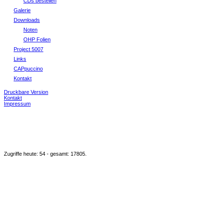
CDs bestellen
Galerie
Downloads
Noten
OHP Folien
Project 5007
Links
CAPpuccino
Kontakt
Druckbare Version
Kontakt
Impressum
Zugriffe heute: 54 - gesamt: 17805.